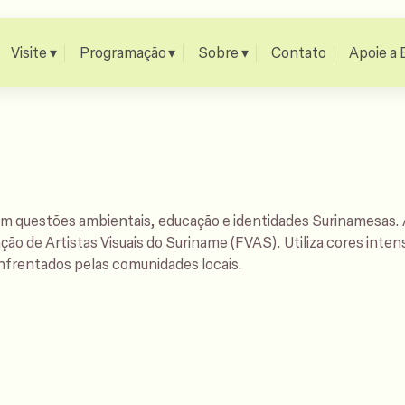
Visite
Programação
Sobre
Contato
Apoie a 
m questões ambientais, educação e identidades Surinamesas. 
ão de Artistas Visuais do Suriname (FVAS). Utiliza cores inten
 enfrentados pelas comunidades locais.