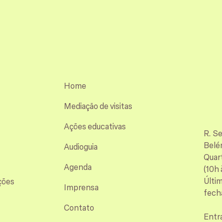
Home
Mediação de visitas
Ações educativas
R. S
Belé
Audioguia
Quart
Agenda
(10h 
Últi
ções
Imprensa
fech
Contato
Entr