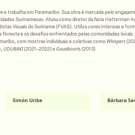
ve e trabalha em Paramaribo. Sua obra é marcada pelo engaja
tidades Surinamesas. Atuou como diretor da Nola Hatterman Ar
istas Visuais do Suriname (FVAS). Utiliza cores intensas e for
da floresta e os desafios enfrentados pelas comunidades loca
Whispers
maribo, com mostras individuais e coletivas como
(20
UDUBAKI
Goudkoorts
),
(2021–2022) e
(2013).
Simón Uribe
Bárbara S