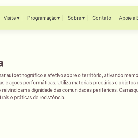
Visite
Programação
Sobre
Contato
Apoie a 
a
har autoetnográfico e afetivo sobre o território, ativando memó
s e ações performáticas. Utiliza materiais precários e objetos 
e reivindicam a dignidade das comunidades periféricas. Carrasq
ais e práticas de resistência.