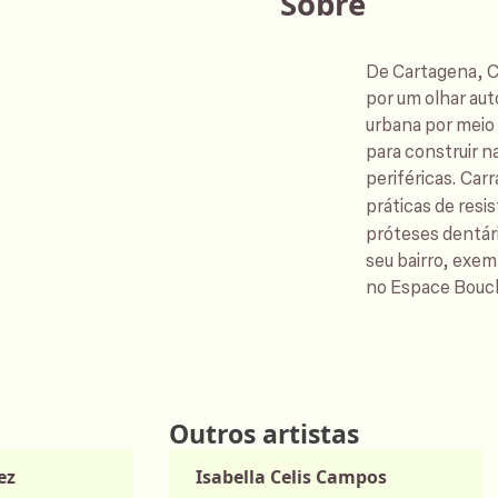
Sobre
De Cartagena, Co
por um olhar aut
urbana por meio 
para construir n
periféricas. Car
práticas de res
próteses dentár
seu bairro, exem
no Espace Bouch
Outros artistas
ez
Isabella Celis Campos