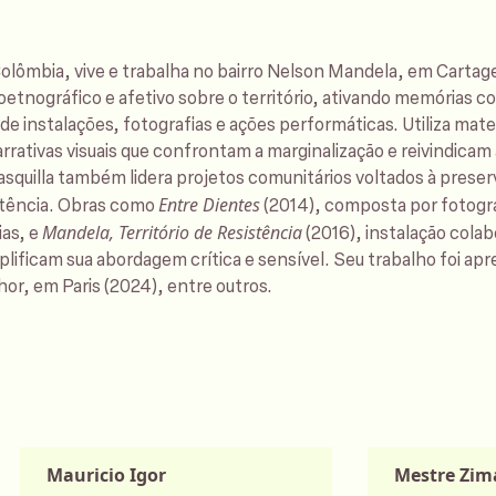
lômbia, vive e trabalha no bairro Nelson Mandela, em Cartage
oetnográfico e afetivo sobre o território, ativando memórias co
de instalações, fotografias e ações performáticas. Utiliza mater
arrativas visuais que confrontam a marginalização e reivindica
rasquilla também lidera projetos comunitários voltados à prese
Entre Dientes
istência. Obras como
(2014), composta por fotogra
Mandela, Território de Resistência
ias, e
(2016), instalação cola
plificam sua abordagem crítica e sensível. Seu trabalho foi a
or, em Paris (2024), entre outros.
Mauricio Igor
Mestre Zim