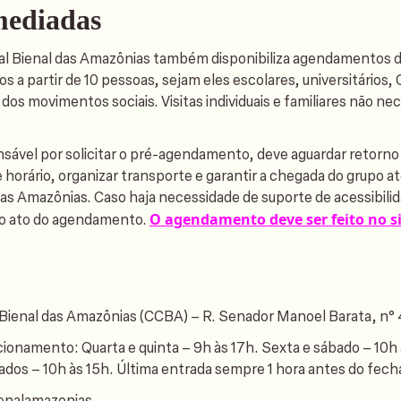
mediadas
al Bienal das Amazônias também disponibiliza agendamentos de
s a partir de 10 pessoas, sejam eles escolares, universitários,
dos movimentos sociais. Visitas individuais e familiares não ne
sável por solicitar o pré-agendamento, deve aguardar retorno 
 horário, organizar transporte e garantir a chegada do grupo a
 das Amazônias. Caso haja necessidade de suporte de acessibili
O agendamento deve ser feito no s
no ato do agendamento.
 Bienal das Amazônias (CCBA) – R. Senador Manoel Barata, n
ncionamento: Q
uarta e quinta – 9h às 17h. Sexta e sábado – 10h
ados – 10h às 15h. Última entrada sempre 1 hora antes do fec
enalamazonias.