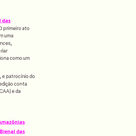
l das
 O primeiro ato
om uma
ances,
riar
nciona como um
, e patrocínio do
 edição conta
ICAA) e da
 Amazônias
 Bienal das