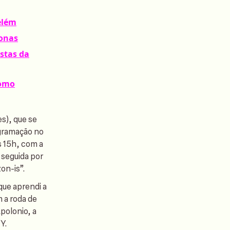
elém
zonas
istas da
como
s), que se
gramação no
s 15h, com a
 seguida por
zon-is”.
que aprendi a
 a roda de
polonio, a
Y.