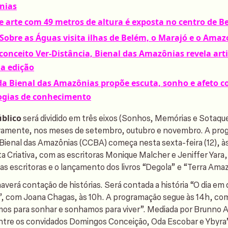
nias
e arte com 49 metros de altura é exposta no centro de B
 Sobre as Águas visita ilhas de Belém, o Marajó e o Ama
conceito Ver-Distância, Bienal das Amazônias revela art
a edição
a Bienal das Amazônias propõe escuta, sonho e afeto 
ogias de conhecimento
blico
será dividido em três eixos (Sonhos, Memórias e Sotaque
ivamente, nos meses de setembro, outubro e novembro. A pro
 Bienal das Amazônias (CCBA) começa nesta sexta-feira (12), à
ta Criativa, com as escritoras Monique Malcher e Jeniffer Yara,
s escritoras e o lançamento dos livros “Degola” e “Terra Ama
averá contação de histórias. Será contada a história “O dia em 
, com Joana Chagas, às 10h. A programação segue às 14h, com
os para sonhar e sonhamos para viver”. Mediada por Brunno A
tre os convidados Domingos Conceição, Oda Escobar e Ybyra’