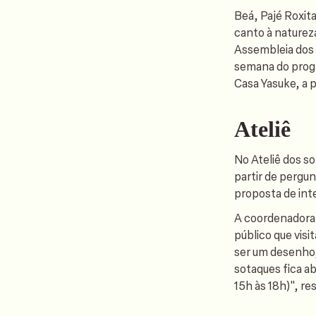
Beá, Pajé Roxit
canto à naturez
Assembleia dos 
semana do prog
Casa Yasuke, a p
Ateliê
No Ateliê dos so
partir de pergun
proposta de int
A coordenadora 
público que visi
ser um desenho,
sotaques fica ab
15h às 18h)", re