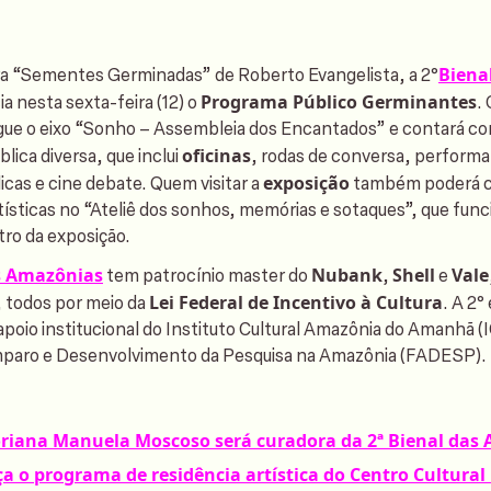
Biena
ra “Sementes Germinadas” de Roberto Evangelista, a 2°
Programa Público Germinantes
cia nesta sexta-feira (12) o
.
gue o eixo “Sonho – Assembleia dos Encantados” e contará c
oficinas
ica diversa, que inclui
, rodas de conversa, perform
exposição
icas e cine debate. Quem visitar a
também poderá c
tísticas no “Ateliê dos sonhos, memórias e sotaques”, que fu
tro da exposição.
as Amazônias
Nubank
Shell
Vale
tem patrocínio master do
,
e
Lei Federal de Incentivo à Cultura
, todos por meio da
. A 2°
oio institucional do Instituto Cultural Amazônia do Amanhã (
paro e Desenvolvimento da Pesquisa na Amazônia (FADESP).
riana Manuela Moscoso será curadora da 2ª Bienal das
a o programa de residência artística do Centro Cultural