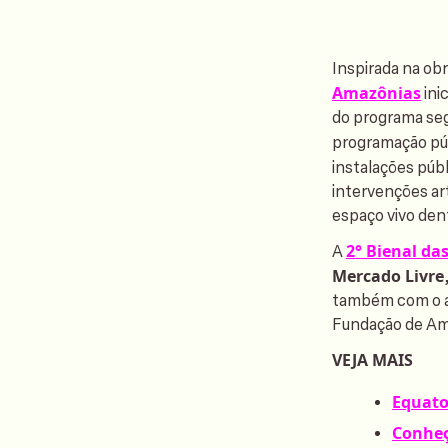
Inspirada na ob
Amazônias
ini
do programa se
programação públ
instalações públ
intervenções ar
espaço vivo den
2° Bienal d
A
Mercado Livre
também com o ap
Fundação de Am
VEJA MAIS
Equato
Conheç