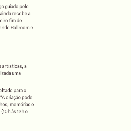
go guiado pelo
 ainda recebe a
iro fim de
endo Ballroom e
artísticas, a
lizada uma
oltado para o
 “A criação pode
nhos, memórias e
 (10h às 12h e