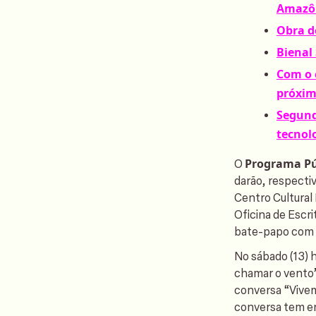
Amazô
Obra d
Bienal
Com o 
próxim
Segund
tecnol
Programa Pú
O
darão, respect
Centro Cultural
Oficina de Escri
bate-papo com a
No sábado (13) h
chamar o vento”
conversa “Vivem
conversa tem en