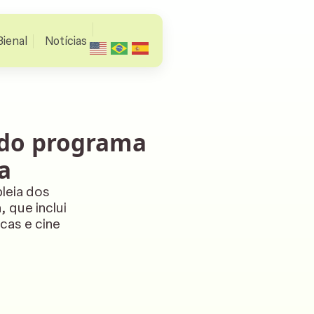
Bienal
Notícias
s do programa
a
leia dos
 que inclui
cas e cine