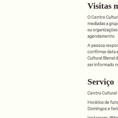
Visitas 
O Centro Cultur
mediadas a grupo
ou organizações 
agendamento.
A pessoa respon
confirmar data e
Cultural Bienal
ser informado 
Serviço
Centro Cultural
Horários de fu
Domingos e feri
Instagram: @bi