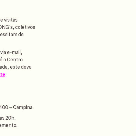
 visitas
 ONG's, coletivos
cessitam de
via e-mail,
té o Centro
dade, este deve
ite
.
° 400 – Campina
 às 20h.
hamento.