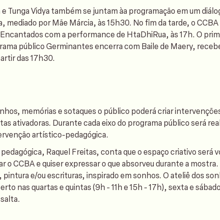
a e Tunga Vidya também se juntam àa programação em um diálo
a, mediado por Mãe Márcia, às 15h30. No fim da tarde, o CCBA
Encantados com a performance de HtaDhiRua, às 17h. O prime
rama público Germinantes encerra com Baile de Maery, receb
artir das 17h30.
nhos, memórias e sotaques o público poderá criar intervenções 
tas ativadoras. Durante cada eixo do programa público será rea
ervenção artístico-pedagógica.
pedagógica, Raquel Freitas, conta que o espaço criativo será v
tar o CCBA e quiser expressar o que absorveu durante a mostra.
 pintura e/ou escrituras, inspirado em sonhos. O ateliê dos so
erto nas quartas e quintas (9h - 11h e 15h - 17h), sexta e sábado
ssalta.